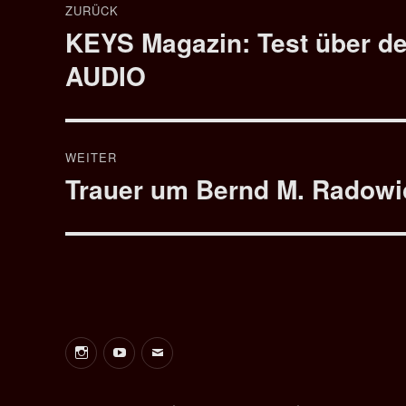
ZURÜCK
KEYS Magazin: Test über d
Vorheriger
Beitrag:
AUDIO
WEITER
Trauer um Bernd M. Radowi
Nächster
Beitrag:
Instagram
Youtube
E-
Mail
Bernd