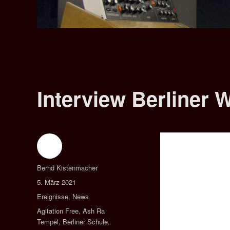
Interview Berliner 
Autor
Bernd Kistenmacher
Veröffentlicht
5. März 2021
am
Kategorien
Ereignisse
,
News
Schlagwörter
Agitation Free
,
Ash Ra
Tempel
,
Berliner Schule
,