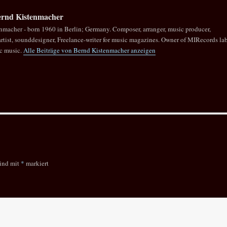
rnd Kistenmacher
nmacher - born 1960 in Berlin; Germany. Composer, arranger, music producer,
rtist, sounddesigner, Freelance-writer for music magazines. Owner of MIRecords la
ic music.
Alle Beiträge von Bernd Kistenmacher anzeigen
sind mit
*
markiert