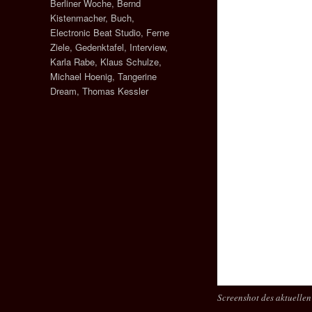
Berliner Woche
,
Bernd
Kistenmacher
,
Buch
,
Electronic Beat Studio
,
Ferne
Ziele
,
Gedenktafel
,
Interview
,
Karla Rabe
,
Klaus Schulze
,
Michael Hoenig
,
Tangerine
Dream
,
Thomas Kessler
Screenshot des aktuellen