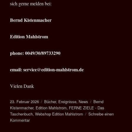
sich gerne melden bei:
Bernd Kistenmacher
Edition Mahlstrom
phone: 0049/30/89733290
email: service@edition-mahlstrom.de
Vielen Dank
Veröffentlicht
Kategorien
Schlagwörter
23. Februar 2026
Bücher
,
Ereignisse
,
News
Bernd
am
Kistenmacher
,
Edition Mahlstrom
,
FERNE ZIELE - Das
Taschenbuch
,
Webshop Edition Mahlstrom
Schreibe einen
zu
Kommentar
Edition