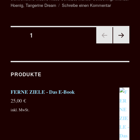
zu
Hoenig
,
Tangerine Dream
Schreibe einen Kommentar
FERNE
ZIELE
–
Seitennummerierung
Die
SEITE
1
5
letzten
NÄC
der
Exemplare
HSTE
SEIT
Beiträge
E
PRODUKTE
FERNE ZIELE - Das E-Book
25,00
€
inkl. MwSt.