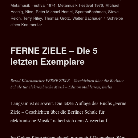
Metamusik Festival 1974
,
Metamusik Festival 1976
,
Michael
Hoenig
,
Nico
,
Peter-Michael Hamel
,
Sparmaßnahmen
,
Steve
Reich
,
Terry Riley
,
Thomas Grötz
,
Walter Bachauer
Schreibe
zu
einen Kommentar
50
Jahre
Metamusik-
FERNE ZIELE – Die 5
Festivals
von
letzten Exemplare
Walter
Bachauer
Bernd Kistenmacher FERNE ZIELE – Gecshichten über die Berliner
Schule für elektronbische Musik – Edition Mahlstrom, Berlin
Langsam ist es soweit. Die letzte Auflage des Buchs „Ferne
Ziele – Geschichten über die Berliner Schule für
elektronische Musik“ nähert sich dem Ausverkauf.
Im Online-Shop stehen aktuell nur noch 5 Exemplare. Wer