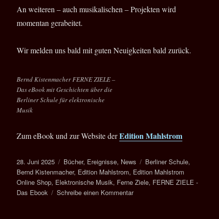
An weiteren – auch musikalischen – Projekten wird
momentan gerabeitet.
Wir melden uns bald mit guten Neuigkeiten bald zurück.
Bernd Kistenmacher FERNE ZIELE –
Das eBook mit Geschichten über die
Berliner Schule für elektronische
Musik
Edition Mahlstrom
Zum eBook und zur Website der
Veröffentlicht
Kategorien
Schlagwörter
28. Juni 2025
Bücher
,
Ereignisse
,
News
Berliner Schule
,
am
Bernd Kistenmacher
,
Edition Mahlstrom
,
Edition Mahlstrom
Online Shop
,
Elektronische Musik
,
Ferne Ziele
,
FERNE ZIELE -
zu
Das Ebook
Schreibe einen Kommentar
Edition
Mahlstrom