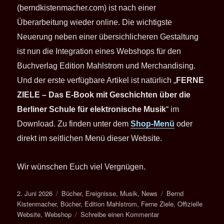
(berndkistenmacher.com) ist nach einer
Überarbeitung wieder online. Die wichtigste
Neuerung neben einer übersichlicheren Gestaltung
ist nun die Integration eines Webshops für den
Buchverlag Edition Mahlstrom und Merchandising.
Und der erste verfügbare Artikel ist natürlich „
FERNE
ZIELE – Das E-Book mit Geschichten über die
Berliner Schule für elektronische Musik
“ im
Download. Zu
finden unter dem
Shop-Menü
oder
direkt im seitlichen Menü dieser Website.
Wir wünschen Euch viel Vergnügen.
Veröffentlicht
Kategorien
Schlagwörter
2. Juni 2026
Bücher
,
Ereignisse
,
Musik
,
News
Bernd
am
Kistenmacher
,
Bücher
,
Edition Mahlstrom
,
Ferne Ziele
,
Offizielle
zu
Website
,
Webshop
Schreibe einen Kommentar