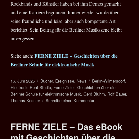
Rockbands und Künstler haben bei ihm Demos gemacht
und eine Karriere begonnen. Immer wieder wurde über
seine freundliche und leise, aber auch kompetente Art
berichtet. Sein Beitrag für die Berliner Musikszene bleibt
unvergessen.
FERNE ZIELE – Geschichten über die
Siehe auch:
Berliner Schule für elektronische Musik
Veröffentlicht
Kategorien
Schlagwörter
16. Juni 2025
Bücher
,
Ereignisse
,
News
Berlin-Wilmersdorf
,
am
Electronic Beat Studio
,
Ferne Ziele - Geschichten über die
Berliner Schule für elektronische Musik
,
Gerd Bluhm
,
Rolf Bauer
,
zu
Thomas Kessler
Schreibe einen Kommentar
Gert
Bluhm
*
FERNE ZIELE – Das eBook
18.10.1951
–
mit Geschichten über die