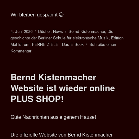
Wir bleiben gespannt 😉
Veröffentlicht
Kategorien
Schlagwörter
4. Juni 2026
Bücher
,
News
Bernd Kistenmacher
,
Die
am
geschichte der Berliner Schule für elektronische Musik
,
Edition
Mahlstrom
,
FERNE ZIELE - Das E-Book
Schreibe einen
zu
Kommentar
FERNE
ZIELE
–
Bernd Kistenmacher
Sie
haben
Website ist wieder online
die
PLUS SHOP!
Wahl!
Gute Nachrichten aus eigenem Hause!
Die offizielle Website von Bernd Kistenmacher