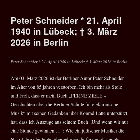
Bernd
Kistenmacher
Website
Peter Schneider * 21. April
ist
wieder
1940 in Lübeck; † 3. März
online
2026 in Berlin
PLUS
SHOP!
Peter Schneider * 21. April 1940 in Lübeck; † 3. März 2026 in Berlin
Am 03. März 2026 ist der Berliner Autor Peter Schneider
im Alter von 85 jahren verstorben. Ich bin mehr als Stolz
und Froh, dass er mein Buch „FERNE ZIELE –
Geschichten über die Berliner Schule für elektronische
Musik“ mit seinen Gedanken über Konrad Latte unterstützt
hat, dass ich Auszüge aus seinem Buch „Und wenn wir nur
eine Stunde gewinnen …“: Wie ein jüdischer Musiker die
Nazi-Jahre überlebte, übernehmen durfte und das er als