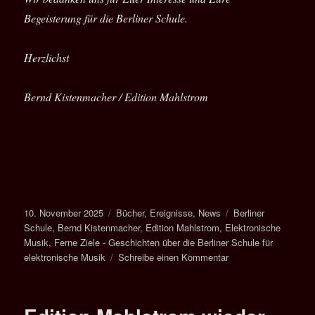
Begeisterung für die Berliner Schule.
Herzlichst
Bernd Kistenmacher / Edition Mahlstrom
Veröffentlicht
Kategorien
Schlagwörter
10. November 2025
Bücher
,
Ereignisse
,
News
Berliner
am
Schule
,
Bernd Kistenmacher
,
Edition Mahlstrom
,
Elektronische
Musik
,
Ferne Ziele - Geschichten über die Berliner Schule für
zu
elektronische Musik
Schreibe einen Kommentar
FERNE
ZIELE
–