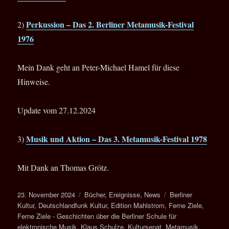
Perkussion –
Das 2. Berliner Metamusik-Festival
2)
1976
Mein Dank geht an Peter-Michael Hamel für diese
Hinweise.
Update vom 27.12.2024
Musik und Aktion – Das 3. Metamusik-Festival 1978
3)
Mit Dank an Thomas Grötz.
Veröffentlicht
Kategorien
Schlagwörter
23. November 2024
Bücher
,
Ereignisse
,
News
Berliner
am
Kultur
,
Deutschlandfunk Kultur
,
Edition Mahlstrom
,
Ferne Ziele
,
Ferne Ziele - Geschichten über die Berliner Schule für
elektronische Musik
,
Klaus Schulze
,
Kultursenat
,
Metamusik
,