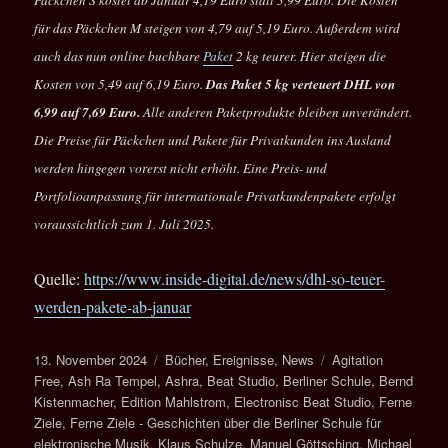
Päckchen S kostet ab Januar 4,19 Euro statt 3,99 Euro. Die Kosten
für das Päckchen M steigen von 4,79 auf 5,19 Euro. Außerdem wird
auch das nun online buchbare
Paket
2 kg teurer. Hier steigen die
Kosten von 5,49 auf 6,19 Euro.
Das Paket 5 kg verteuert DHL von
6,99 auf 7,69 Euro.
Alle anderen Paketprodukte bleiben unverändert.
Die Preise für Päckchen und Pakete für Privatkunden ins Ausland
werden hingegen vorerst nicht erhöht. Eine Preis- und
Portfolioanpassung für internationale Privatkundenpakete erfolgt
voraussichtlich zum 1. Juli 2025.
Quelle:
https://www.inside-digital.de/news/dhl-so-teuer-
werden-pakete-ab-januar
Veröffentlicht
Kategorien
Schlagwörter
13. November 2024
Bücher
,
Ereignisse
,
News
Agitation
am
Free
,
Ash Ra Tempel
,
Ashra
,
Beat Studio
,
Berliner Schule
,
Bernd
Kistenmacher
,
Edition Mahlstrom
,
Electronisc Beat Studio
,
Ferne
Ziele
,
Ferne Ziele - Geschichten über die Berliner Schule für
elektronische Musik
,
Klaus Schulze
,
Manuel Göttsching
,
Michael