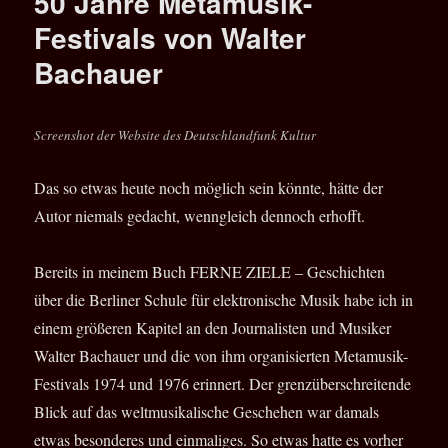
50 Jahre Metamusik-
Das
eBook
Festivals von Walter
mit
Bachauer
Geschichte
über
die
Berliner
Screenshot der Website des Deutschlandfunk Kultur
Schule
für
Das so etwas heute noch möglich sein könnte, hätte der
elektronisc
Musik
Autor niemals gedacht, wenngleich dennoch erhofft.
Bereits in meinem Buch FERNE ZIELE – Geschichten
über die Berliner Schule für elektronische Musik habe ich in
einem größeren Kapitel an den Journalisten und Musiker
Walter Bachauer und die von ihm organisierten Metamusik-
Festivals 1974 und 1976 erinnert. Der grenzüberschreitende
Blick auf das weltmusikalische Geschehen war damals
etwas besonderes und einmaliges. So etwas hatte es vorher