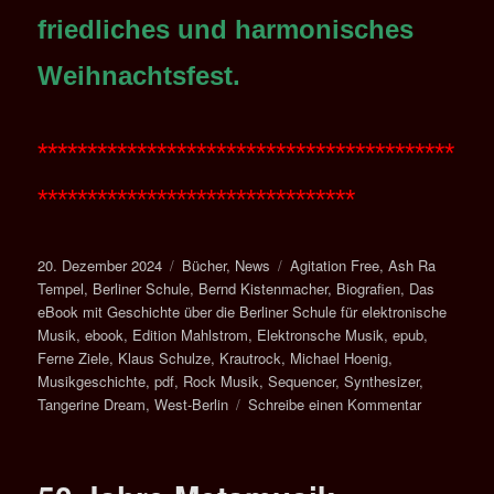
friedliches und harmonisches
Weihnachtsfest.
******************************************
********************************
Veröffentlicht
Kategorien
Schlagwörter
20. Dezember 2024
Bücher
,
News
Agitation Free
,
Ash Ra
am
Tempel
,
Berliner Schule
,
Bernd Kistenmacher
,
Biografien
,
Das
eBook mit Geschichte über die Berliner Schule für elektronische
Musik
,
ebook
,
Edition Mahlstrom
,
Elektronsche Musik
,
epub
,
Ferne Ziele
,
Klaus Schulze
,
Krautrock
,
Michael Hoenig
,
Musikgeschichte
,
pdf
,
Rock Musik
,
Sequencer
,
Synthesizer
,
zu
Tangerine Dream
,
West-Berlin
Schreibe einen Kommentar
FERNE
ZIELE
–