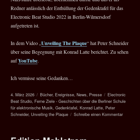
Redner anlässlich der Enthüllung der Gedenktafel für das
Electronic Beat Studio 2022 in Berlin-Wilmersdorf
aufgetreten ist.
Unveiling The Plaque
In dem Video „
“ hat Peter Schneider
über seine Begegnung mit Konrad Latte berichtet. Zu sehen
YouTube
auf
.
Ich vermisse seine Gedanken…
Veröffentlicht
Kategorien
Schlagwörter
4. März 2026
Bücher
,
Ereignisse
,
News
,
Presse
Electronic
am
Beat Studio
,
Ferne Ziele - Geschichten über die Berliner Schule
für elektronische Musik
,
Gedenktafel
,
Konrad Latte
,
Peter
zu
Schneider
,
Unveiling the Plaque
Schreibe einen Kommentar
Peter
Schneide
*