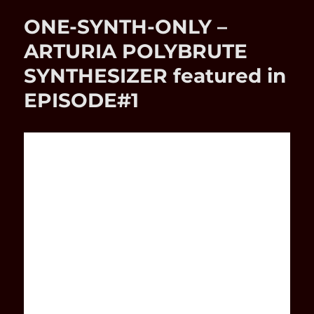
Workshop
ONE-SYNTH-ONLY –
zum
ROLAND
ARTURIA POLYBRUTE
FANTOM
SYNTHESIZER featured in
SYNTHESIZER
EPISODE#1