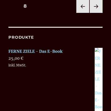
Seitennummerierung
SEITE
8
VOR
NÄC
der
HERI
HSTE
GE
SEIT
Beiträge
SEIT
E
E
PRODUKTE
FERNE ZIELE - Das E-Book
25,00
€
inkl. MwSt.