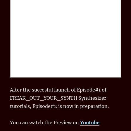
After the succesful launch of Episode#1 of
FREAK_OUT_YOUR_SYNTH Synthesizer
tutorials, Episode#2 is now in preparation.
You can watch the Preview on
Youtube
.