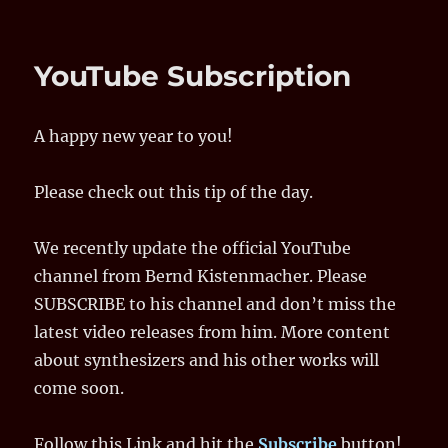
KEYS
Magazin:
Test
YouTube Subscription
über
den
SUPER6
A happy new year to you!
Synthesizer
von
UDO
Please check out this tip of the day.
AUDIO
We recently update the official YouTube
channel from Bernd Kistenmacher. Please
SUBSCRIBE to his channel and don’t miss the
latest video releases from him. More content
about synthesizers and his other works will
come soon.
Follow this Link and hit the
Subscribe
button!