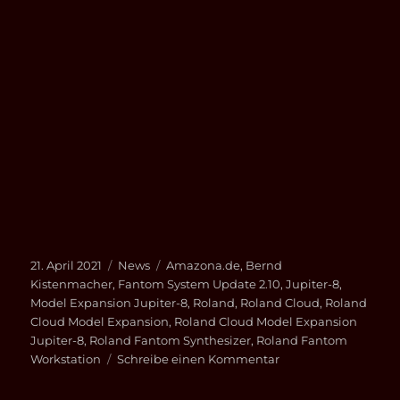
Veröffentlicht
Kategorien
Schlagwörter
21. April 2021
News
Amazona.de
,
Bernd
am
Kistenmacher
,
Fantom System Update 2.10
,
Jupiter-8
,
Model Expansion Jupiter-8
,
Roland
,
Roland Cloud
,
Roland
Cloud Model Expansion
,
Roland Cloud Model Expansion
Jupiter-8
,
Roland Fantom Synthesizer
,
Roland Fantom
zu
Workstation
Schreibe einen Kommentar
Test
und