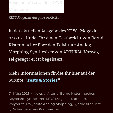
KEYS Magazin Ausgabe 04/2021
In der aktuellen Ausgabe des KEYS-Magazin
04/2021 findet Ihr einen Testbericht von Bernd
Kistenmacher über den Polybrute Analog
Morphing Synthesizer von ARTURIA. Vorweg
sei gesagt: er ist begeistert.
Mehr Informationen findet Ihr hier auf der
Subsite “
Tests & Stories
“
Veröffentlicht
Kategorien
Schlagwörter
21. März 2021
News
Arturia
,
Bernd Kistenmacher
,
am
Keyboard-synthesizer
,
KEYS Magazin
,
Matrixbrute
,
Polybrute
,
Polybrute Analog Morphing
,
Synthesizer
,
Test
zu
Schreibe einen Kommentar