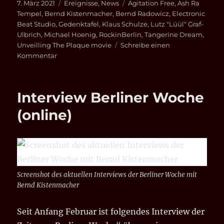
Veröffentlicht
Kategorien
Schlagwörter
7. März 2021
Ereignisse
,
News
Agitation Free
,
Ash Ra
am
Tempel
,
Bernd Kistenmacher
,
Bernd Radowicz
,
Electronic
Beat Studio
,
Gedenktafel
,
Klaus Schulze
,
Lutz "Lüül" Graf-
Ulbrich
,
Michael Hoenig
,
RockinBerlin
,
Tangerine Dream
,
Unveilling The Plaque movie
Schreibe einen
zu
Kommentar
Trauer
um
Bernd
Interview Berliner Woche
M.
Radowicz
(online)
Screenshot des aktuellen Interviews der Berliner Woche mit
Bernd Kistenmacher
Seit Anfang Februar ist folgendes Interview der