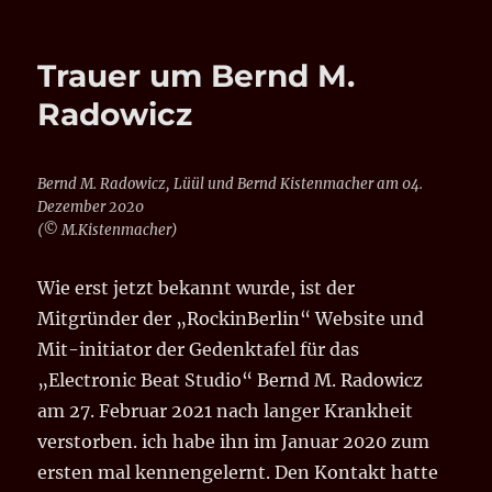
KEYS
MAGAZIN:
Test
Trauer um Bernd M.
Arturia
Polybrute
Radowicz
Synthesizer
Bernd M. Radowicz, Lüül und Bernd Kistenmacher am 04.
Dezember 2020
(© M.Kistenmacher)
Wie erst jetzt bekannt wurde, ist der
Mitgründer der „RockinBerlin“ Website und
Mit-initiator der Gedenktafel für das
„Electronic Beat Studio“ Bernd M. Radowicz
am 27. Februar 2021 nach langer Krankheit
verstorben. ich habe ihn im Januar 2020 zum
ersten mal kennengelernt. Den Kontakt hatte