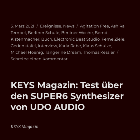
Veröffentlicht
Kategorien
Schlagwörter
5. März 2021
Ereignisse
,
News
Agitation Free
,
Ash Ra
am
Tempel
,
Berliner Schule
,
Berliner Woche
,
Bernd
Kistenmacher
,
Buch
,
Electronic Beat Studio
,
Ferne Ziele
,
Gedenktafel
,
Interview
,
Karla Rabe
,
Klaus Schulze
,
Michael Hoenig
,
Tangerine Dream
,
Thomas Kessler
zu
Schreibe einen Kommentar
Interview
Berliner
Woche
KEYS Magazin: Test über
(online)
den SUPER6 Synthesizer
von UDO AUDIO
KEYS Magazin