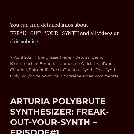
You can find detailed infos about
FREAK_OUT_YOUR_SYNTH and all videos on
this
subsite
.
Veröffentlicht
Kategorien
Schlagwörter
7. April 2021
Ereignisse
,
News
Arturia
,
Bernd
am
Kistenmacher
,
Bernd Kistenmacher Official YouTube
Channel
,
Episode#1
,
Freak-Out-Your-Synth
,
One-Synth-
zu
Only
,
Polybrute
,
Youtube
Schreibe einen Kommentar
PREVI
FREAK-
OUT-
ARTURIA POLYBRUTE
YOUR-
SYNTH
SYNTHESIZER: FREAK-
EPISOD
OUT-YOUR-SYNTH –
EPISODE#1