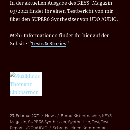
In der aktuellen Ausgabe des KEYS-Magazin
03/2021 findet Ihr einen Testbericht von mir
über den SUPER6 Synthesizer von UDO AUDIO.
Mehr Informationen findet Ihr hier auf der
Subsite “
Tests & Stories
“
Veröffentlicht
Kategorien
Schlagwörter
23. Februar 2021
News
Bernd Kistenmacher
,
KEYS
am
Magazin
,
SUPER6 Synthesizer
,
Synthesizer
,
Test
,
Test
zu
Report
,
UDO AUDIO
Schreibe einen Kommentar