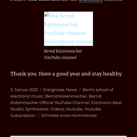
Bernd Kistenmacher
YouTube channel
Thank you. Have a good year and stay healthy
Veröffentlicht
Kategorien
Schlagwörter
3. Januar 2021
Ereignisse
,
News
Berlin school of
am
electronic music
,
Bernd Kistenmacher
,
Bernd
Kistenmacher Official YouTube Channel
,
Electronic Beat
Studio
,
Synthesizer
,
Videos
,
Youtube
,
Youtube
zu
Subscription
Schreibe einen Kommentar
YouTube
Subscription