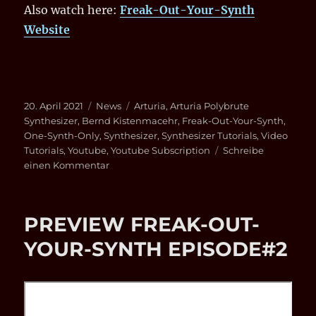
Also watch here:
Freak-Out-Your-Synth
Website
Veröffentlicht
Kategorien
Schlagwörter
20. April 2021
News
Arturia
,
Arturia Polybrute
am
Synthesizer
,
Bernd Kistenmacehr
,
Freak-Out-Your-Synth
,
One-Synth-Only
,
Synthesizer
,
Synthesizer Tutorials
,
Video
Tutorials
,
Youtube
,
Youtube Subscription
Schreibe
zu
einen Kommentar
ONE-
SYNTH-
ONLY
PREVIEW FREAK-OUT-
–
ARTURIA
YOUR-SYNTH EPISODE#2
POLYBRUTE
SYNTHESIZER
featured
in
EPISODE#1