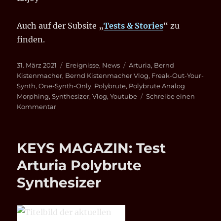
Auch auf der Subsite „
Tests & Stories
“ zu
finden.
Veröffentlicht
Kategorien
Schlagwörter
31. März 2021
Ereignisse
,
News
Arturia
,
Bernd
am
Kistenmacher
,
Bernd Kistenmacher Vlog
,
Freak-Out-Your-
Synth
,
One-Synth-Only
,
Polybrute
,
Polybrute Analog
Morphing
,
Synthesizer
,
Vlog
,
Youtube
Schreibe einen
zu
Kommentar
ARTURIA
POLYBRUTE
SYNTHESIZER:
KEYS MAGAZIN: Test
FREAK-
OUT-
Arturia Polybrute
YOUR-
Synthesizer
SYNTH
–
EPISODE#1