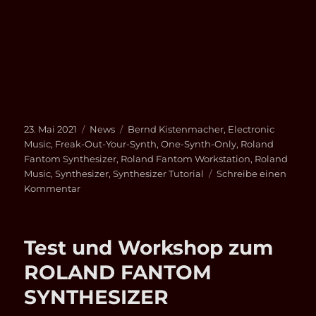
Veröffentlicht
Kategorien
Schlagwörter
23. Mai 2021
News
Bernd Kistenmacher
,
Electronic
am
Music
,
Freak-Out-Your-Synth
,
One-Synth-Only
,
Roland
Fantom Synthesizer
,
Roland Fantom Workstation
,
Roland
Music
,
Synthesizer
,
Synthesizer Tutorial
Schreibe einen
zu
Kommentar
ROLAND
FANTOM
SYNTHESIZER
Test und Workshop zum
–
FREAK-
ROLAND FANTOM
OUT-
SYNTHESIZER
YOUR-
SYNTH