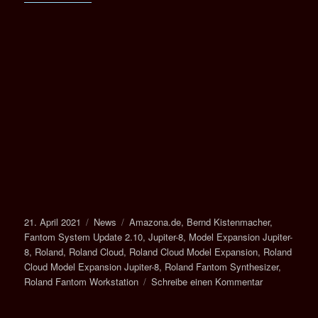
Veröffentlicht
Kategorien
Schlagwörter
21. April 2021
News
Amazona.de
,
Bernd Kistenmacher
,
am
Fantom System Update 2.10
,
Jupiter-8
,
Model Expansion Jupiter-
8
,
Roland
,
Roland Cloud
,
Roland Cloud Model Expansion
,
Roland
Cloud Model Expansion Jupiter-8
,
Roland Fantom Synthesizer
,
zu
Roland Fantom Workstation
Schreibe einen Kommentar
Test
und