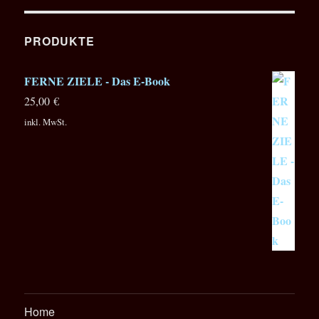
Workshop
zum
ROLAND
PRODUKTE
FANTOM
SYNTHESIZ
FERNE ZIELE - Das E-Book
25,00
€
inkl. MwSt.
Home