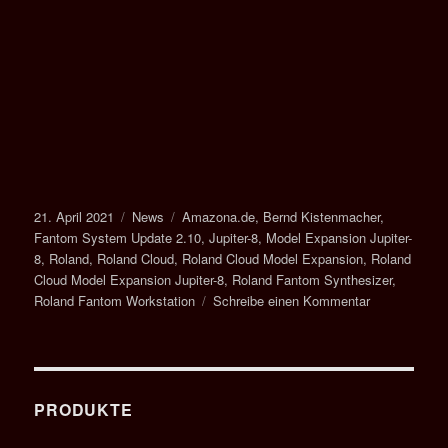
Veröffentlicht
Kategorien
Schlagwörter
21. April 2021
News
Amazona.de
,
Bernd Kistenmacher
,
am
Fantom System Update 2.10
,
Jupiter-8
,
Model Expansion Jupiter-
8
,
Roland
,
Roland Cloud
,
Roland Cloud Model Expansion
,
Roland
Cloud Model Expansion Jupiter-8
,
Roland Fantom Synthesizer
,
zu
Roland Fantom Workstation
Schreibe einen Kommentar
Test
und
Workshop
zum
ROLAND
PRODUKTE
FANTOM
SYNTHESIZ