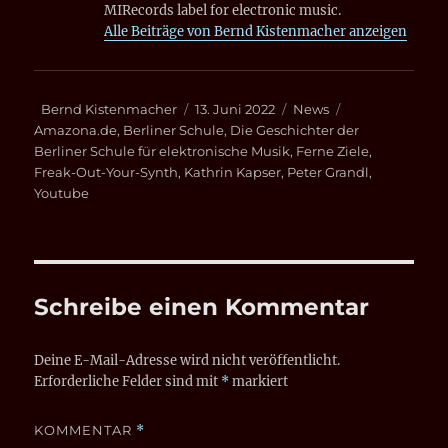
MIRecords label for electronic music.
Alle Beiträge von Bernd Kistenmacher anzeigen
Autor
Veröffentlicht
Kategorien
Schlagwörter
Bernd Kistenmacher
13. Juni 2022
News
am
Amazona.de
,
Berliner Schule
,
Die Geschichter der
Berliner Schule für elektronische Musik
,
Ferne Ziele
,
Freak-Out-Your-Synth
,
Kathrin Kapser
,
Peter Grandl
,
Youtube
Schreibe einen Kommentar
Deine E-Mail-Adresse wird nicht veröffentlicht.
Erforderliche Felder sind mit
*
markiert
KOMMENTAR
*