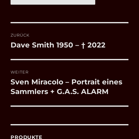
Beitragsnavigation
ZURÜCK
Dave Smith 1950 – † 2022
Vorheriger
Beitrag:
WEITER
Sven Miracolo – Portrait eines
Nächster
Beitrag:
Sammlers + G.A.S. ALARM
PRODUKTE