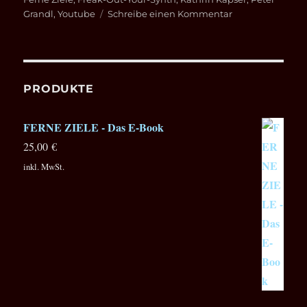
zu
Grandl
,
Youtube
Schreibe einen Kommentar
Bernd
Kistenmacher
im
Interview
mit
PRODUKTE
AMAZONA.DE
FERNE ZIELE - Das E-Book
25,00
€
inkl. MwSt.