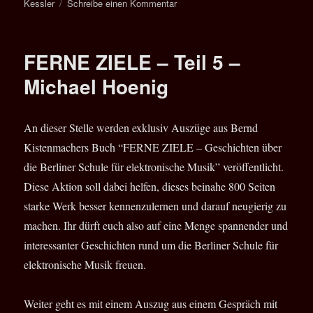
zu
Kessler
Schreibe einen Kommentar
FERNE
ZIELE
–
FERNE ZIELE – Teil 5 –
Teil
6
Michael Hoenig
–
Projekt
Elektronik
An dieser Stelle werden exklusiv Auszüge aus Bernd
–
Kistenmachers Buch “FERNE ZIELE – Geschichten über
Hartmut
Heinze
die Berliner Schule für elektronische Musik” veröffentlicht.
Diese Aktion soll dabei helfen, dieses beinahe 800 Seiten
starke Werk besser kennenzulernen und darauf neugierig zu
machen. Ihr dürft euch also auf eine Menge spannender und
interessanter Geschichten rund um die Berliner Schule für
elektronische Musik freuen.
Weiter geht es mit einem Auszug aus einem Gespräch mit