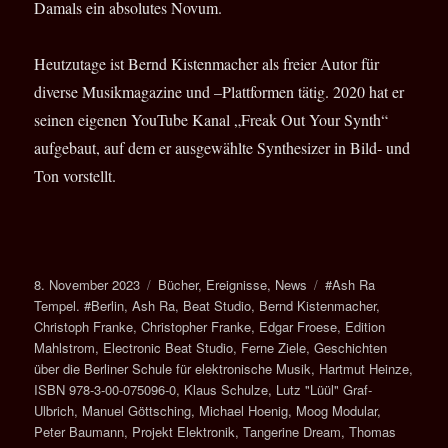
Damals ein absolutes Novum.
Heutzutage ist Bernd Kistenmacher als freier Autor für
diverse Musikmagazine und –Plattformen tätig. 2020 hat er
seinen eigenen YouTube Kanal „Freak Out Your Synth“
aufgebaut, auf dem er ausgewählte Synthesizer in Bild- und
Ton vorstellt.
Veröffentlicht
Kategorien
Schlagwörter
8. November 2023
Bücher
,
Ereignisse
,
News
#Ash Ra
am
Tempel. #Berlin
,
Ash Ra
,
Beat Studio
,
Bernd Kistenmacher
,
Christoph Franke
,
Christopher Franke
,
Edgar Froese
,
Edition
Mahlstrom
,
Electronic Beat Studio
,
Ferne Ziele
,
Geschichten
über die Berliner Schule für elektronische Musik
,
Hartmut Heinze
,
ISBN 978-3-00-075096-0
,
Klaus Schulze
,
Lutz "Lüül" Graf-
Ulbrich
,
Manuel Göttsching
,
Michael Hoenig
,
Moog Modular
,
Peter Baumann
,
Projekt Elektronik
,
Tangerine Dream
,
Thomas