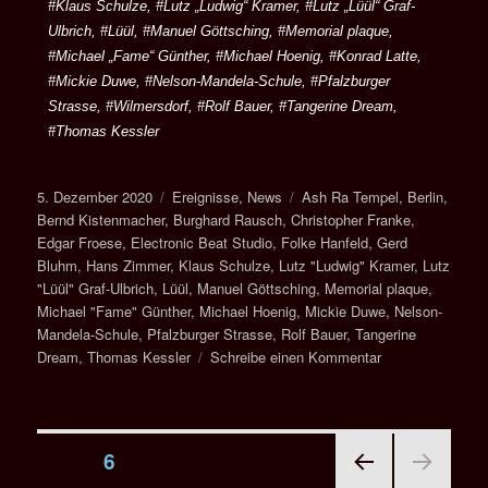
#Klaus Schulze, #Lutz „Ludwig“ Kramer, #Lutz „Lüül“ Graf-
Ulbrich, #Lüül, #Manuel Göttsching, #Memorial plaque,
#Michael „Fame“ Günther, #Michael Hoenig, #Konrad Latte,
#Mickie Duwe, #Nelson-Mandela-Schule, #Pfalzburger
Strasse, #Wilmersdorf, #Rolf Bauer, #Tangerine Dream,
#Thomas Kessler
5. Dezember 2020
Ereignisse
,
News
Ash Ra Tempel
,
Berlin
,
Bernd Kistenmacher
,
Burghard Rausch
,
Christopher Franke
,
Edgar Froese
,
Electronic Beat Studio
,
Folke Hanfeld
,
Gerd
Bluhm
,
Hans Zimmer
,
Klaus Schulze
,
Lutz "Ludwig" Kramer
,
Lutz
"Lüül" Graf-Ulbrich
,
Lüül
,
Manuel Göttsching
,
Memorial plaque
,
Michael "Fame" Günther
,
Michael Hoenig
,
Mickie Duwe
,
Nelson-
Mandela-Schule
,
Pfalzburger Strasse
,
Rolf Bauer
,
Tangerine
Dream
,
Thomas Kessler
Schreibe einen Kommentar
SEITE
6