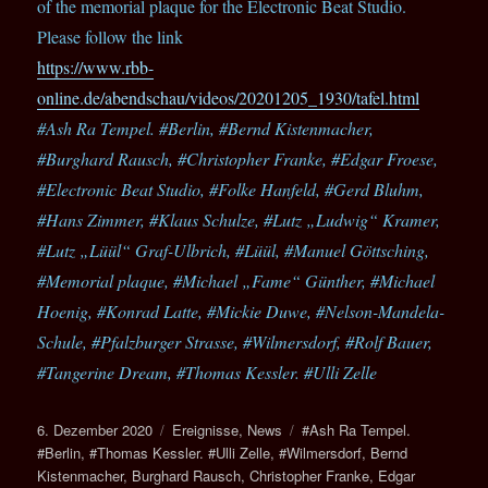
of the memorial plaque for the Electronic Beat Studio.
Please follow the link
https://www.rbb-
online.de/abendschau/videos/20201205_1930/tafel.html
#Ash Ra Tempel. #Berlin, #Bernd Kistenmacher,
#Burghard Rausch, #Christopher Franke, #Edgar Froese,
#Electronic Beat Studio, #Folke Hanfeld, #Gerd Bluhm,
#Hans Zimmer, #Klaus Schulze, #Lutz „Ludwig“ Kramer,
#Lutz „Lüül“ Graf-Ulbrich, #Lüül, #Manuel Göttsching,
#Memorial plaque, #Michael „Fame“ Günther, #Michael
Hoenig, #Konrad Latte, #Mickie Duwe, #Nelson-Mandela-
Schule, #Pfalzburger Strasse, #Wilmersdorf, #Rolf Bauer,
#Tangerine Dream, #Thomas Kessler. #Ulli Zelle
6. Dezember 2020
Ereignisse
,
News
#Ash Ra Tempel.
#Berlin
,
#Thomas Kessler. #Ulli Zelle
,
#Wilmersdorf
,
Bernd
Kistenmacher
,
Burghard Rausch
,
Christopher Franke
,
Edgar