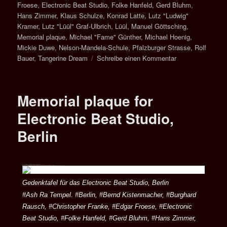
Froese
,
Electronic Beat Studio
,
Folke Hanfeld
,
Gerd Bluhm
,
Hans Zimmer
,
Klaus Schulze
,
Konrad Latte
,
Lutz "Ludwig"
Kramer
,
Lutz "Lüül" Graf-Ulbrich
,
Lüül
,
Manuel Göttsching
,
Memorial plaque
,
Michael "Fame" Günther
,
Michael Hoenig
,
Mickie Duwe
,
Nelson-Mandela-Schule
,
Pfalzburger Strasse
,
Rolf
Bauer
,
Tangerine Dream
Schreibe einen Kommentar
Memorial plaque for
Electronic Beat Studio,
Berlin
04. Dezember 2020. Berlin-Wilmersdorf, Pfalzburger Strasse 30.
Gedenktafel für das Electronic Beat Studio und die Berliner Schule für Elektronische Musik. Danke an Alle!
Memorial plaque for the Electronic Beat Studio, Berlin where the world wide known electronic music legends started their career. Thank you to all
Gedenktafel für das Electronic Beat Studio, Berlin
#Ash Ra Tempel. #Berlin, #Bernd Kistenmacher, #Burghard
Rausch, #Christopher Franke, #Edgar Froese, #Electronic
Beat Studio, #Folke Hanfeld, #Gerd Bluhm, #Hans Zimmer,