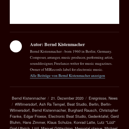
Autor:
Bernd Kistenmacher
Bernd Kistenmacher - born 1960 in Berlin; Germany.
Composer, arranger, music producer, performing artist,
sounddesigner, Freelance-writer for music magazines.
Owner of MIRecords label for electronic music.
Alle Beiträge von Bernd Kistenmacher anzeigen
Autor
Veröffentlicht
Kategorien
Bernd Kistenmacher
21. Dezember 2020
Ereignisse
,
News
Schlagwörter
am
#Wilmersdorf
,
Ash Ra Tempel
,
Beat Studio
,
Berlin
,
Berlin-
Wilmersdorf
,
Bernd Kistenmacher
,
Burghard Rausch
,
Christopher
Franke
,
Edgar Froese
,
Electronic Beat Studio
,
Gedenktafel
,
Gerd
Bluhm
,
Hans Zimmer
,
Klaus Schulze
,
Konrad Latte
,
Lutz "Lüül"
Graf-Ulbrich
,
Lüül
,
Manuel Göttsching
,
Memorial plaque
,
Michael