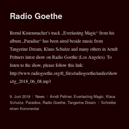
in
the
Radio Goethe
interview
archive
Bernd Kistenmacher’s track „Everlasting Magic“ from his
album „Paradise“ has been aired beside music from
Tangerine Dream, Klaus Schulze and many others in Arndt
Peltners latest show on Radio Goethe (Los Angeles). To
listen to the show, please follow this link:
http://www.radiogoethe.org/tl_files/radiogoethe/audio/show
s/rg_2018_06_08.mp3
Veröffentlicht
Kategorien
Schlagwörter
9. Juni 2018
News
Arndt Peltner
,
Everlasting Magic
,
Klaus
am
Schulze
,
Paradise
,
Radio Goethe
,
Tangerine Dream
Schreibe
zu
einen Kommentar
Radio
Goethe