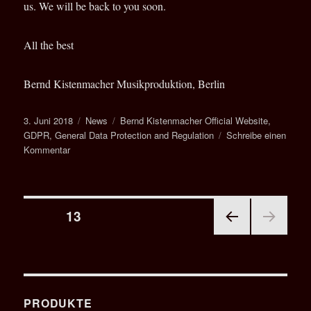
us. We will be back to you soon.
All the best
Bernd Kistenmacher Musikproduktion, Berlin
Veröffentlicht
Kategorien
Schlagwörter
3. Juni 2018
News
Bernd Kistenmacher Official Website
,
am
GDPR
,
General Data Protection and Regulation
Schreibe einen
zu
Kommentar
Website
reboot
Seitennummerierung
SEITE
13
VOR
der
HERI
GE
Beiträge
SEIT
E
PRODUKTE