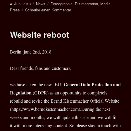
Veröffentlicht
Kategorien
Schlagwörter
4. Juni 2018
News
Discographie
,
Disintegration
,
Media
,
am
zu
Press
Schreibe einen Kommentar
Website
updates
Website reboot
Berlin, june 2nd, 2018
Dear friends, fans and customers,
General Data Protection and
we have taken the new EU
Regulation
(GDPR) as an opportunity to completely
rebuild and revise the Bernd Kistenmacher Official Website
(https://www.berndkistenmacher.com).During the next
weeks and months, we will update this site and we will fill
it with more interesting content. So please stay in touch with