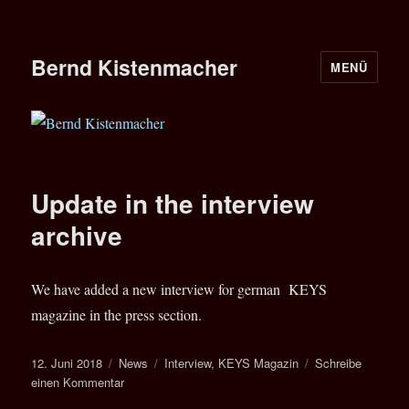
Bernd Kistenmacher
MENÜ
Update in the interview
archive
We have added a new interview for german KEYS
magazine in the press section.
Veröffentlicht
Kategorien
Schlagwörter
12. Juni 2018
News
Interview
,
KEYS Magazin
Schreibe
am
zu
einen Kommentar
Update