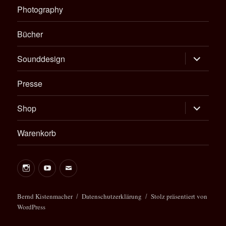
Photography
Bücher
Untermen
Sounddesign
öffnen
Presse
Untermen
Shop
öffnen
Warenkorb
Instagram
Youtube
E-
Mail
Bernd
Bernd Kistenmacher
Datenschutzerklärung
Stolz präsentiert von
WordPress
Kistenmacher
Management