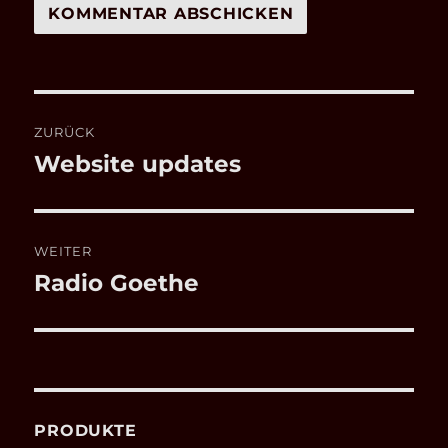
Beitragsnavigation
ZURÜCK
Website updates
Vorheriger
Beitrag:
WEITER
Radio Goethe
Nächster
Beitrag:
PRODUKTE