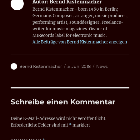
Autor:
Bernd Kistenmacher
Bernd Kistenmacher - born 1960 in Berlin;
Germany. Composer, arranger, music producer,
performing artist, sounddesigner, Freelance-
writer for music magazines. Owner of
MIRecords label for electronic music.
Alle Beiträge von Bernd Kistenmacher anzeigen
Autor
Veröffentlicht
Kategorien
Bernd Kistenmacher
5. Juni 2018
News
am
Schreibe einen Kommentar
Deine E-Mail-Adresse wird nicht veröffentlicht.
Erforderliche Felder sind mit
*
markiert