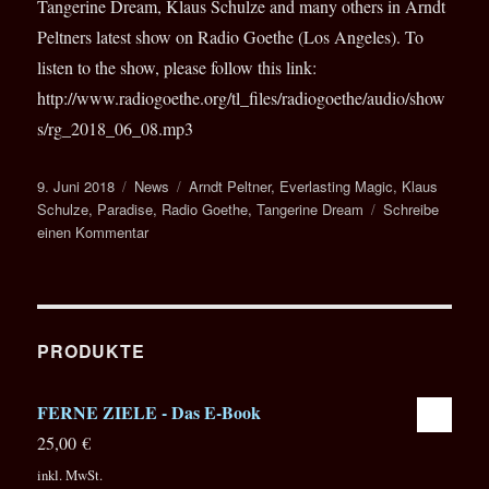
Tangerine Dream, Klaus Schulze and many others in Arndt
Peltners latest show on Radio Goethe (Los Angeles). To
listen to the show, please follow this link:
http://www.radiogoethe.org/tl_files/radiogoethe/audio/show
s/rg_2018_06_08.mp3
Veröffentlicht
Kategorien
Schlagwörter
9. Juni 2018
News
Arndt Peltner
,
Everlasting Magic
,
Klaus
am
Schulze
,
Paradise
,
Radio Goethe
,
Tangerine Dream
Schreibe
zu
einen Kommentar
Radio
Goethe
PRODUKTE
FERNE ZIELE - Das E-Book
25,00
€
inkl. MwSt.