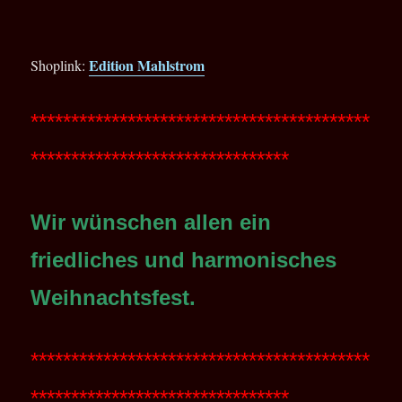
Edition Mahlstrom
Shoplink:
******************************************
********************************
Wir wünschen allen ein
friedliches und harmonisches
Weihnachtsfest.
******************************************
********************************