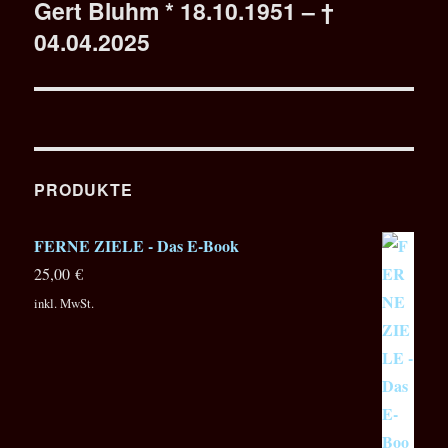
Gert Bluhm * 18.10.1951 – †
Nächster
04.04.2025
Beitrag:
PRODUKTE
FERNE ZIELE - Das E-Book
25,00
€
inkl. MwSt.