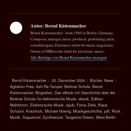
Autor:
Bernd Kistenmacher
Bernd Kistenmacher - born 1960 in Berlin; Germany.
Composer, arranger, music producer, performing artist,
sounddesigner, Freelance-writer for music magazines.
Owner of MIRecords label for electronic music.
Alle Beiträge von Bernd Kistenmacher anzeigen
Autor
Veröffentlicht
Kategorien
Schlag
Bernd Kistenmacher
20. Dezember 2024
Bücher
,
News
am
Agitation Free
,
Ash Ra Tempel
,
Berliner Schule
,
Bernd
Kistenmacher
,
Biografien
,
Das eBook mit Geschichte über die
Berliner Schule für elektronische Musik
,
ebook
,
Edition
Mahlstrom
,
Elektronsche Musik
,
epub
,
Ferne Ziele
,
Klaus
Schulze
,
Krautrock
,
Michael Hoenig
,
Musikgeschichte
,
pdf
,
Rock
Musik
,
Sequencer
,
Synthesizer
,
Tangerine Dream
,
West-Berlin