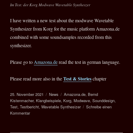
Im Test: der Korg Modwave Wavetable Syntheszer
I have written a new test about the modwave Wavetable
Synthesizer from Korg for the music platform Amazona.de
combined with some soundsamples recorded from this
synthesizer.
Please go to
Amazona.de
read the test in german language.
Test & Stories
Please read more also in the
chapter
Veröffentlicht
Kategorien
Schlagwörter
25. November 2021
News
Amazona.de
,
Bernd
am
Kistenmacher
,
Klangbeispiele
,
Korg
,
Modwave
,
Sounddesign
,
Test
,
Testbericht
,
Wavetable Synthesizer
Schreibe einen
zu
Kommentar
Test:
Korg
modwave