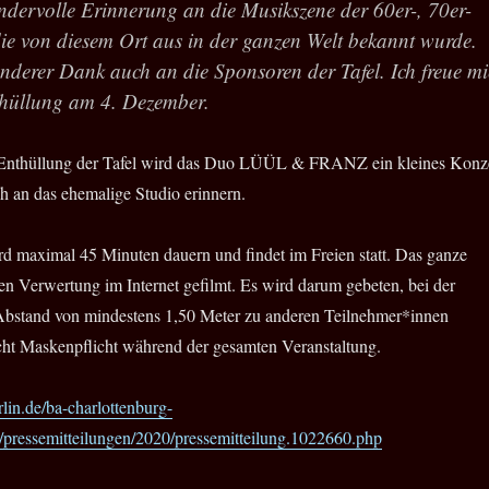
dervolle Erinnerung an die Musikszene der 60er-, 70er-
ie von diesem Ort aus in der ganzen Welt bekannt wurde.
derer Dank auch an die Sponsoren der Tafel. Ich freue mi
thüllung am 4. Dezember.
Enthüllung der Tafel wird das Duo
LÜÜL
&
FRANZ
ein kleines Konz
h an das ehemalige Studio erinnern.
rd maximal 45 Minuten dauern und findet im Freien statt. Das ganze
en Verwertung im Internet gefilmt. Es wird darum gebeten, bei der
Abstand von mindestens 1,50 Meter zu anderen Teilnehmer*innen
scht Maskenpflicht während der gesamten Veranstaltung.
lin.de/ba-charlottenburg-
s/pressemitteilungen/2020/pressemitteilung.1022660.php