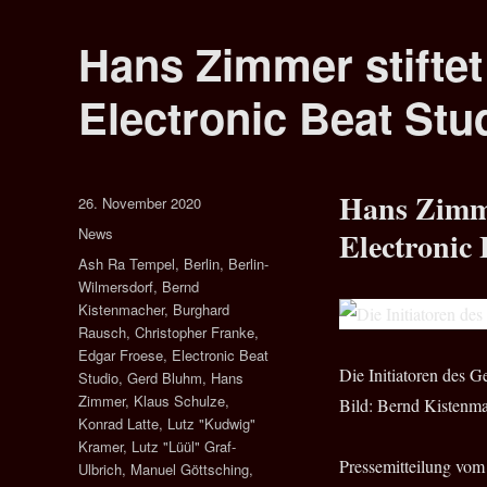
Hans Zimmer stiftet
Electronic Beat Stu
Hans Zimme
Veröffentlicht
26. November 2020
am
Kategorien
News
Electronic
Schlagwörter
Ash Ra Tempel
,
Berlin
,
Berlin-
Wilmersdorf
,
Bernd
Kistenmacher
,
Burghard
Rausch
,
Christopher Franke
,
Edgar Froese
,
Electronic Beat
Die Initiatoren des 
Studio
,
Gerd Bluhm
,
Hans
Zimmer
,
Klaus Schulze
,
Bild: Bernd Kistenm
Konrad Latte
,
Lutz "Kudwig"
Kramer
,
Lutz "Lüül" Graf-
Pressemitteilung vom
Ulbrich
,
Manuel Göttsching
,