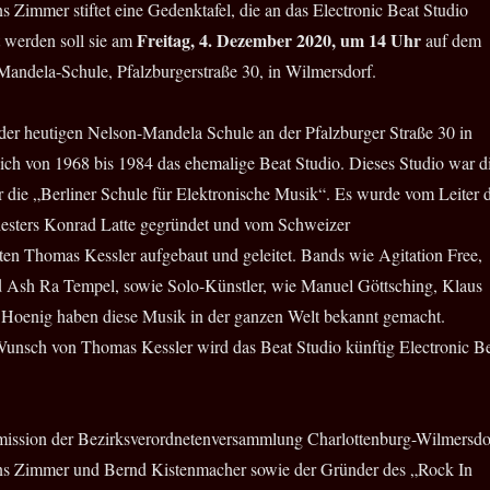
s Zimmer stiftet eine Gedenktafel, die an das Electronic Beat Studio
Freitag, 4. Dezember 2020, um 14 Uhr
lt werden soll sie am
auf dem
Mandela-Schule, Pfalzburgerstraße 30, in Wilmersdorf.
der heutigen Nelson-Mandela Schule an der Pfalzburger Straße 30 in
ich von 1968 bis 1984 das ehemalige Beat Studio. Dieses Studio war d
r die „Berliner Schule für Elektronische Musik“. Es wurde vom Leiter 
hesters Konrad Latte gegründet und vom Schweizer
n Thomas Kessler aufgebaut und geleitet. Bands wie Agitation Free,
 Ash Ra Tempel, sowie Solo-Künstler, wie Manuel Göttsching, Klaus
Hoenig haben diese Musik in der ganzen Welt bekannt gemacht.
unsch von Thomas Kessler wird das Beat Studio künftig Electronic B
ission der Bezirksverordnetenversammlung Charlottenburg-Wilmersdo
s Zimmer und Bernd Kistenmacher sowie der Gründer des „Rock In