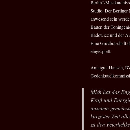
Berlin“-Musikarchivs
Studio. Der Berliner
anwesend sein werden
Bauer, der Toningeni
Radowicz und der Aut
Eine Grußbotschaft d
eingespielt.
Annegret Hansen,
B
Gedenktafelkommissi
Mich hat das Eng
Kraft und Energie
unserem gemeinsa
kürzester Zeit al
zu den Feierlichk