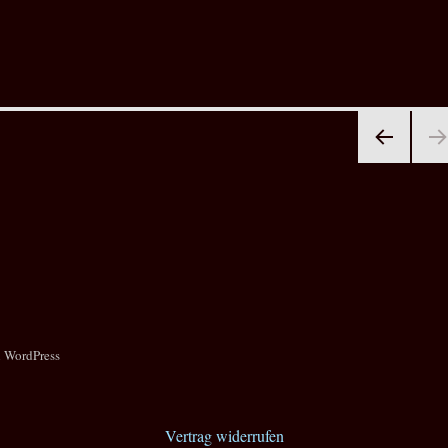
VOR
HERI
GE
SEIT
E
n WordPress
Vertrag widerrufen