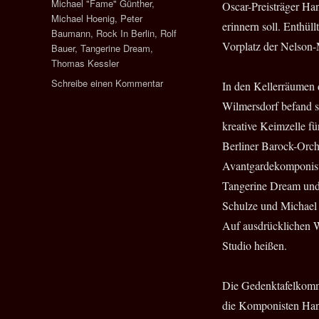
Michael "Fame" Günther
,
Oscar-Preisträger Han
Michael Hoenig
,
Peter
erinnern soll. Enthül
Baumann
,
Rock In Berlin
,
Rolf
Vorplatz der Nelson-
Bauer
,
Tangerine Dream
,
Thomas Kessler
zu
Schreibe einen Kommentar
In den Kellerräumen 
Hans
Wilmersdorf befand s
Zimmer
kreative Keimzelle fü
stiftet
Gedenktafel
Berliner Barock-Orc
für
Avantgardekomponiste
das
Tangerine Dream und
Electronic
Beat
Schulze und Michael 
Studio
Auf ausdrücklichen W
in
Studio heißen.
Wilmersdorf
Die Gedenktafelkomm
die Komponisten Han