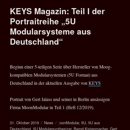
Teil
KEYS Magazin: Teil I der
III
der
Portraitreihe „5U
Portra
Modularsysteme aus
„5U
Modul
Deutschland“
aus
Deuts
Beginn einer 5-teiligen Serie über Hersteller von Moog-
kompatiblen Modularsystemen (5U Format) aus
Deutschland in der aktuellen Ausgabe von
KEYS
Portrait von Gert Jalass und seiner in Berlin ansässigen
Firma MoonModular in Teil 1 (Heft 12/2019).
Veröffentlicht
Kategorien
Schlagwörter
31. Oktober 2019
News
;oonModular
,
5U
,
5U aus
am
Deutschland
,
5U Modularsynthesizer
,
Bernd Kistenmacher
,
Gert