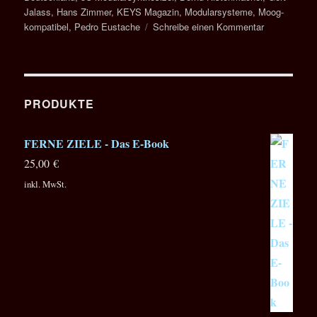
Jalass
,
Hans Zimmer
,
KEYS Magazin
,
Modularsysteme
,
Moog-
zu
kompatibel
,
Pedro Eustache
Schreibe einen Kommentar
KEYS
Magazin:
Teil
I
der
PRODUKTE
Portraitreihe
„5U
FERNE ZIELE - Das E-Book
Modularsyst
aus
25,00
€
Deutschland
inkl. MwSt.