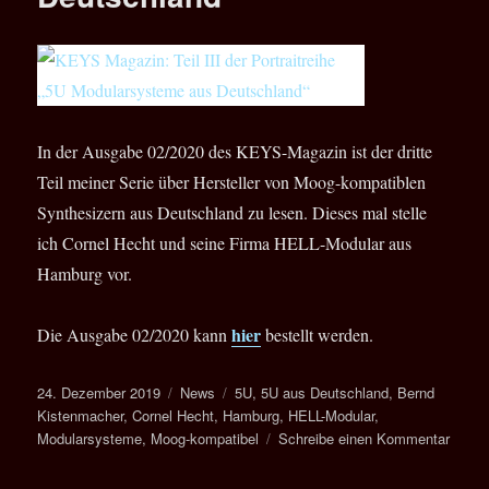
In der Ausgabe 02/2020 des KEYS-Magazin ist der dritte
Teil meiner Serie über Hersteller von Moog-kompatiblen
Synthesizern aus Deutschland zu lesen. Dieses mal stelle
ich Cornel Hecht und seine Firma HELL-Modular aus
Hamburg vor.
hier
Die Ausgabe 02/2020 kann
bestellt werden.
Veröffentlicht
Kategorien
Schlagwörter
24. Dezember 2019
News
5U
,
5U aus Deutschland
,
Bernd
am
Kistenmacher
,
Cornel Hecht
,
Hamburg
,
HELL-Modular
,
zu
Modularsysteme
,
Moog-kompatibel
Schreibe einen Kommentar
KEYS
Magaz