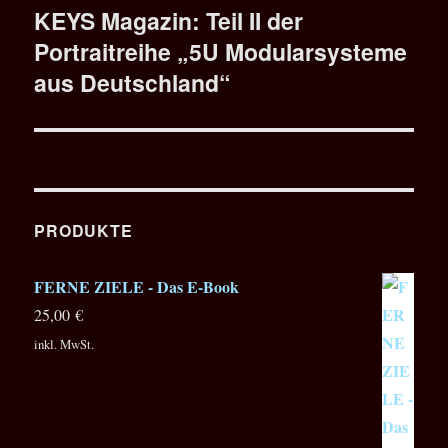
KEYS Magazin: Teil II der
Nächster
Portraitreihe „5U Modularsysteme
Beitrag:
aus Deutschland“
PRODUKTE
FERNE ZIELE - Das E-Book
25,00
€
inkl. MwSt.