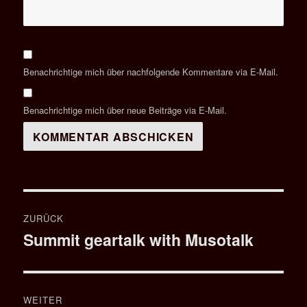
Benachrichtige mich über nachfolgende Kommentare via E-Mail.
Benachrichtige mich über neue Beiträge via E-Mail.
Beitragsnavigation
ZURÜCK
Summit geartalk with Musotalk
Vorheriger
Beitrag:
WEITER