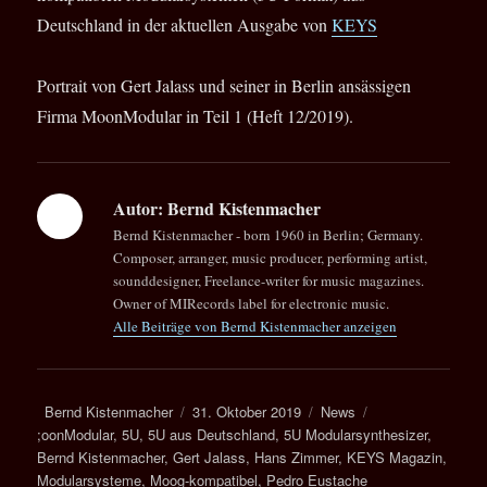
Deutschland in der aktuellen Ausgabe von
KEYS
Portrait von Gert Jalass und seiner in Berlin ansässigen
Firma MoonModular in Teil 1 (Heft 12/2019).
Autor:
Bernd Kistenmacher
Bernd Kistenmacher - born 1960 in Berlin; Germany.
Composer, arranger, music producer, performing artist,
sounddesigner, Freelance-writer for music magazines.
Owner of MIRecords label for electronic music.
Alle Beiträge von Bernd Kistenmacher anzeigen
Autor
Veröffentlicht
Kategorien
Bernd Kistenmacher
31. Oktober 2019
News
Schlagwörter
am
;oonModular
,
5U
,
5U aus Deutschland
,
5U Modularsynthesizer
,
Bernd Kistenmacher
,
Gert Jalass
,
Hans Zimmer
,
KEYS Magazin
,
Modularsysteme
,
Moog-kompatibel
,
Pedro Eustache