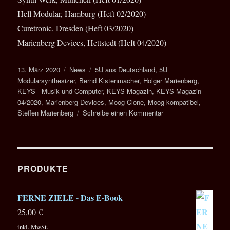
Hell Modular, Hamburg (Heft 02/2020)
Curetronic, Dresden (Heft 03/2020)
Marienberg Devices, Hettstedt (Heft 04/2020)
Veröffentlicht
Kategorien
Schlagwörter
13. März 2020
News
5U aus Deutschland
,
5U
am
Modularsynthesizer
,
Bernd Kistenmacher
,
Holger Marienberg
,
KEYS - Musik und Computer
,
KEYS Magazin
,
KEYS Magazin
04/2020
,
Marienberg Devices
,
Moog Clone
,
Moog-kompatibel
,
zu
Steffen Marienberg
Schreibe einen Kommentar
KEYS
Magazin:
Teil
V
der
PRODUKTE
Portraitreihe
„5U
FERNE ZIELE - Das E-Book
Modularsysteme
aus
25,00
€
Deutschland“
inkl. MwSt.