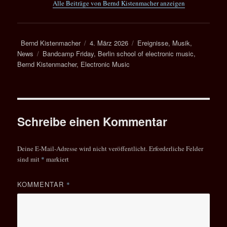
Alle Beiträge von Bernd Kistenmacher anzeigen
Autor
Veröffentlicht
Kategorien
Bernd Kistenmacher
4. März 2026
Ereignisse
,
Musik
,
Schlagwörter
am
News
Bandcamp Friday
,
Berlin school of electronic music
,
Bernd Kistenmacher
,
Electronic Music
Schreibe einen Kommentar
Deine E-Mail-Adresse wird nicht veröffentlicht.
Erforderliche Felder
sind mit
*
markiert
KOMMENTAR
*