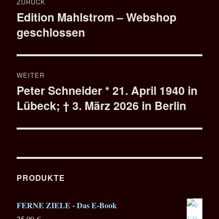
ZURÜCK
Edition Mahlstrom – Webshop
Vorheriger
geschlossen
Beitrag:
WEITER
Peter Schneider * 21. April 1940 in
Nächster
Lübeck; † 3. März 2026 in Berlin
Beitrag:
PRODUKTE
FERNE ZIELE - Das E-Book
25,00
€