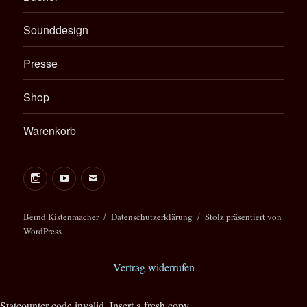
Sounddesign
Presse
Shop
Warenkorb
Instagram
Youtube
E-
Mail
Bernd
Bernd Kistenmacher
Datenschutzerklärung
Stolz präsentiert von
WordPress
Kistenmacher
Management
Vertrag widerrufen
Statcounter code invalid. Insert a fresh copy.