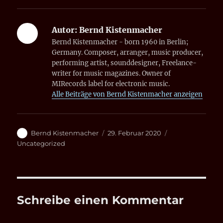
Autor:
Bernd Kistenmacher
Bernd Kistenmacher - born 1960 in Berlin;
Germany. Composer, arranger, music producer,
performing artist, sounddesigner, Freelance-
writer for music magazines. Owner of
MIRecords label for electronic music.
Alle Beiträge von Bernd Kistenmacher anzeigen
Autor
Veröffentlicht
Kategorien
Bernd Kistenmacher
29. Februar 2020
am
Uncategorized
Schreibe einen Kommentar