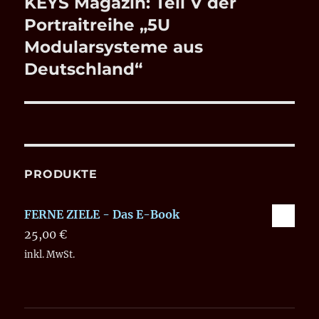
KEYS Magazin: Teil V der
Nächster
Beitrag:
Portraitreihe „5U
Modularsysteme aus
Deutschland“
PRODUKTE
FERNE ZIELE - Das E-Book
25,00
€
inkl. MwSt.