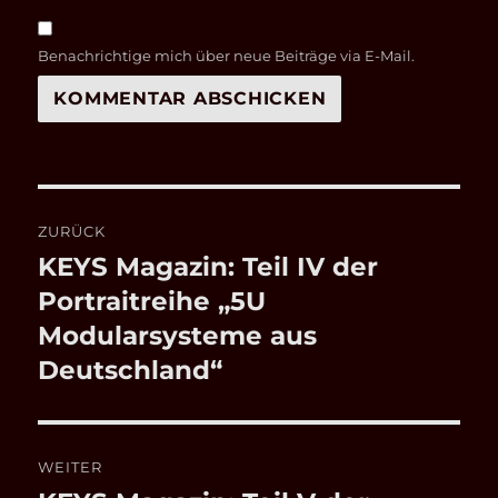
Benachrichtige mich über neue Beiträge via E-Mail.
Beitragsnavigation
ZURÜCK
KEYS Magazin: Teil IV der
Vorheriger
Beitrag:
Portraitreihe „5U
Modularsysteme aus
Deutschland“
WEITER